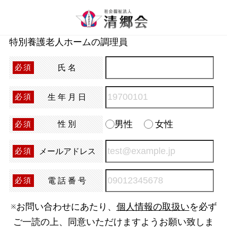
特別養護老人ホームの調理員
氏名
必須
生年月日
必須
男性
女性
性別
必須
メールアドレス
必須
電話番号
必須
※お問い合わせにあたり、
個人情報の取扱い
を必ず
ご一読の上、同意いただけますようお願い致しま